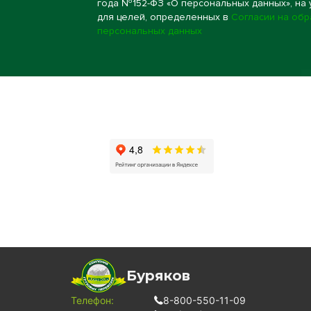
года №152-ФЗ «О персональных данных», на 
для целей, определенных в
Согласии на обр
персональных данных
Буряков
Телефон:
8-800-550-11-09