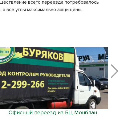
существление всего переезда потребовалось
, а все углы максимально защищены.
Офисный переезд из БЦ Монблан
Услуги 