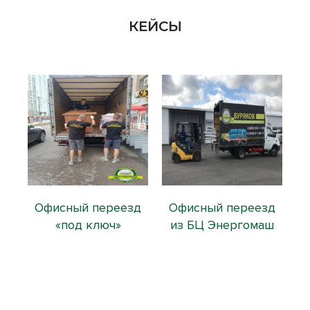
КЕЙСЫ
и
Офисный переезд
Офисный переезд
П
и
«под ключ»
из БЦ Энергомаш