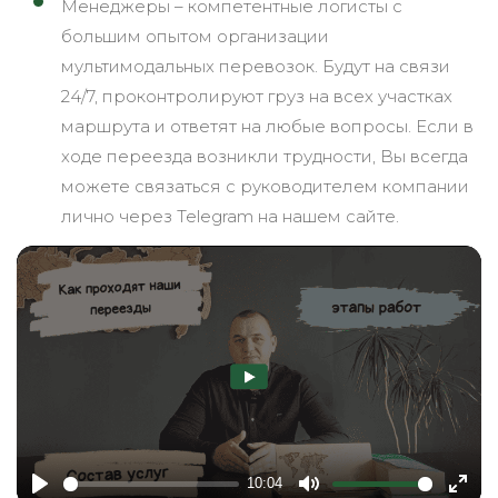
Менеджеры – компетентные логисты с
большим опытом организации
мультимодальных перевозок. Будут на связи
24/7, проконтролируют груз на всех участках
маршрута и ответят на любые вопросы. Если в
ходе переезда возникли трудности, Вы всегда
можете связаться с руководителем компании
лично через Telegram на нашем сайте.
10:04