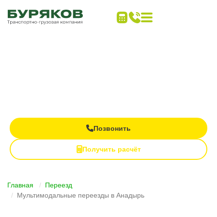
Дальние переезды
под ключ
Все виды транспорта в одном заказе
Контроль груза на каждом этапе
Полная материальная ответственность
Позвонить
Получить расчёт
Главная
Переезд
Мультимодальные переезды в Анадырь