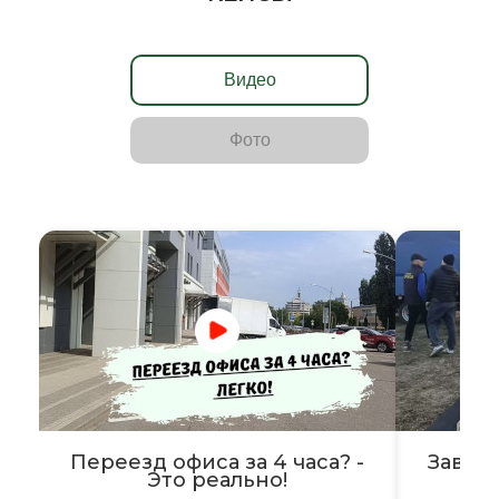
Видео
Фото
Переезд офиса за 4 часа? -
Завер
Это реально!