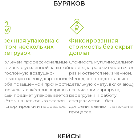
БУРЯКОВ
ережная упаковка с
Фиксированная
четом нескольких
стоимость без скрыты
ерегрузок
доплат
спользуем профессиональные
Стоимость мультимодального
атериалы с усиленной защитой:
переезда рассчитывается оди
ногослойную воздушно-
раз и остается неизменной.
узырьковую пленку, картонные
Менеджер предоставляет
ороба повышенной прочности,
детальную смету, включающу
гкие чехлы и жёсткие каркасы.
все участки маршрута,
аждый предмет упаковывается с
перегрузки и работу
асчётом на несколько этапов
специалистов – без
ранспортировки и перевалок.
дополнительных платежей в
процессе.
КЕЙСЫ