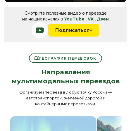
Play
Mute
Ente
fulls
Смотрите полезные видео о переезде
на наших каналах в
YouTube
,
VK
,
Дзен
Подписаться
ГЕОГРАФИЯ ПЕРЕВОЗОК
Направления
мультимодальных переездов
Организуем переезд в любую точку России —
автотранспортом, железной дорогой и
контейнерными перевозками.