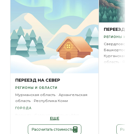
ПЕРЕЕЗД НА
РЕГИОНЫ И ОБ
Свердловская 
Башкортостан
Курганская обл
область
ЯНАО
ГОРОД
Новый Уренго
ПЕРЕЕЗД НА СЕВЕР
РЕГИОНЫ И ОБЛАСТИ
Мурманская область
Архангельская
область
Республика Коми
ГОРОДА
Воркута
Салехард
Нарьян-Мар
ЕЩЕ
Рассчитать стоимость
Рассчи