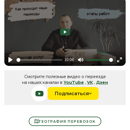
10:04
Play
Mute
Ente
fulls
Смотрите полезные видео о переезде
на наших каналах в
YouTube
,
VK
,
Дзен
Подписаться
ГЕОГРАФИЯ ПЕРЕВОЗОК