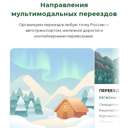
Направления
мультимодальных переездов
Организуем переезд в любую точку России —
автотранспортом, железной дорогой и
контейнерными перевозками.
ПЕРЕЕЗД НА
РЕГИОНЫ И ОБ
Свердловская 
Башкортостан
Курганская обл
область
ЯНАО