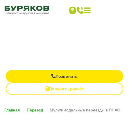
Дальние переезды
под ключ
Все виды транспорта в одном заказе
Контроль груза на каждом этапе
Полная материальная ответственность
Позвонить
Получить расчёт
Главная
Переезд
Мультимодальные переезды в ЯНАО