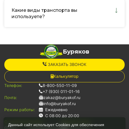
Какие виды транспорта вы
используете?
Буряков
ЗАКАЗАТЬ ЗВОНОК
Калькулятор
Телефон:
8-800-550-11-09
+7 (930) 011-01-16
Почта:
zakaz@buryakof.ru
info@buryakof.ru
Режим работы:
Ежедневно
С 08:00 до 20:00
О компании:
Услуги:
Способ оплаты:
Данный сайт использует Cookies для обеспечения
О нас
Грузоперевозки
Наличными