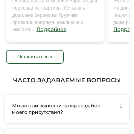
Обращалась в компанию Буряков для
Нужны бы
переезда из квартиры. Осталась
машину с
довольна сервисом! Грузчики
поднять 
приехали вовремя, вежливые и
даже ран
Подробнее
Подроб
аккуратн...
Оставить отзыв
ЧАСТО ЗАДАВАЕМЫЕ ВОПРОСЫ
Можно ли выполнить переезд без
моего присутствия?