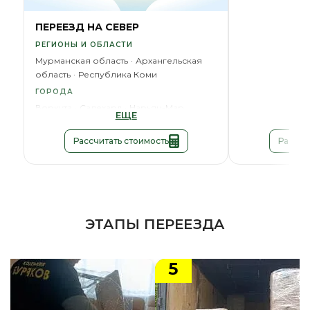
ГОРОД
Новый Уренго
ПЕРЕЕЗД НА СЕВЕР
РЕГИОНЫ И ОБЛАСТИ
Мурманская область
Архангельская
область
Республика Коми
ГОРОДА
Воркута
Салехард
Нарьян-Мар
ЕЩЕ
Рассчитать стоимость
Рассчи
ЭТАПЫ ПЕРЕЕЗДА
5