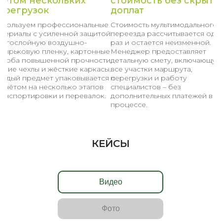
четом нескольких
стоимость без скрыты
ерегрузок
доплат
спользуем профессиональные
Стоимость мультимодального
атериалы с усиленной защитой:
переезда рассчитывается оди
ногослойную воздушно-
раз и остается неизменной.
узырьковую пленку, картонные
Менеджер предоставляет
ороба повышенной прочности,
детальную смету, включающу
гкие чехлы и жёсткие каркасы.
все участки маршрута,
аждый предмет упаковывается с
перегрузки и работу
асчётом на несколько этапов
специалистов – без
ранспортировки и перевалок.
дополнительных платежей в
процессе.
КЕЙСЫ
Видео
Фото