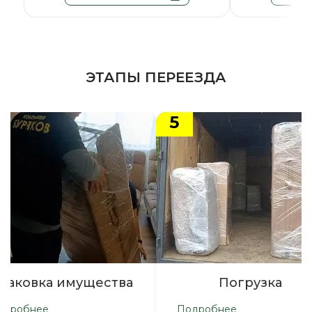
ЭТАПЫ ПЕРЕЕЗДА
5
паковка имущества
Погрузка
одробнее
Подробнее