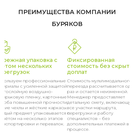
ПРЕИМУЩЕСТВА КОМПАНИИ
БУРЯКОВ
ережная упаковка с
Фиксированная
четом нескольких
стоимость без скрыты
ерегрузок
доплат
спользуем профессиональные
Стоимость мультимодального
атериалы с усиленной защитой:
переезда рассчитывается оди
ногослойную воздушно-
раз и остается неизменной.
узырьковую пленку, картонные
Менеджер предоставляет
ороба повышенной прочности,
детальную смету, включающу
гкие чехлы и жёсткие каркасы.
все участки маршрута,
аждый предмет упаковывается с
перегрузки и работу
асчётом на несколько этапов
специалистов – без
ранспортировки и перевалок.
дополнительных платежей в
процессе.