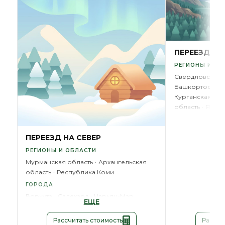
ПЕРЕЕЗД НА
РЕГИОНЫ И ОБ
Свердловская 
Башкортостан
Курганская обл
область
ЯНАО
ГОРОД
Новый Уренго
ПЕРЕЕЗД НА СЕВЕР
РЕГИОНЫ И ОБЛАСТИ
Мурманская область
Архангельская
область
Республика Коми
ГОРОДА
Воркута
Салехард
Нарьян-Мар
ЕЩЕ
Рассчитать стоимость
Рассчи