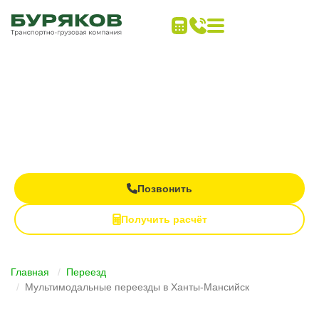
Дальние переезды
под ключ
Все виды транспорта в одном заказе
Контроль груза на каждом этапе
Полная материальная ответственность
Позвонить
Получить расчёт
Главная
Переезд
Мультимодальные переезды в Ханты-Мансийск