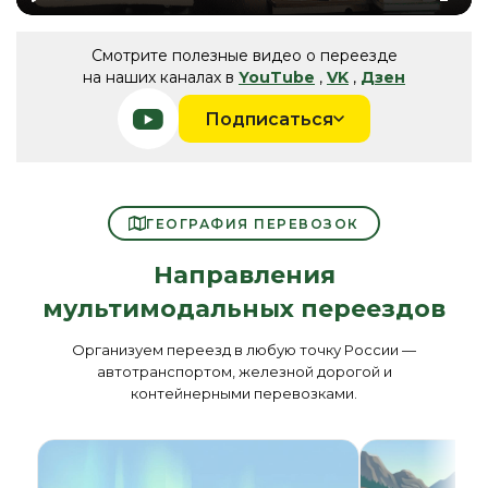
Play
Mute
Ente
fulls
Смотрите полезные видео о переезде
на наших каналах в
YouTube
,
VK
,
Дзен
Подписаться
ГЕОГРАФИЯ ПЕРЕВОЗОК
Направления
мультимодальных переездов
Организуем переезд в любую точку России —
автотранспортом, железной дорогой и
контейнерными перевозками.