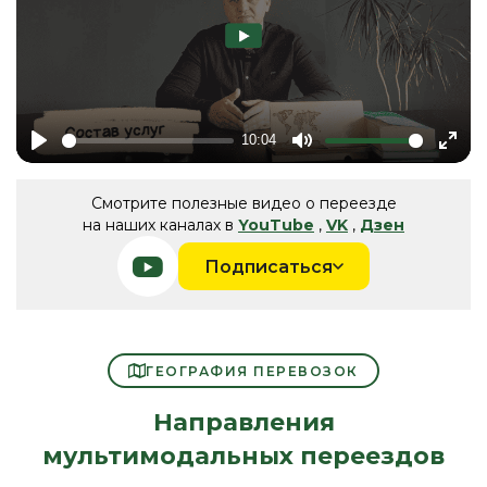
10:04
Play
Mute
Ente
fulls
Смотрите полезные видео о переезде
на наших каналах в
YouTube
,
VK
,
Дзен
Подписаться
ГЕОГРАФИЯ ПЕРЕВОЗОК
Направления
мультимодальных переездов