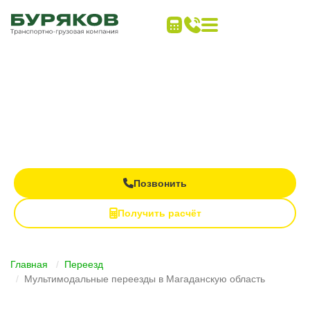
Дальние переезды
под ключ
Все виды транспорта в одном заказе
Контроль груза на каждом этапе
Полная материальная ответственность
Позвонить
Получить расчёт
Главная
Переезд
Мультимодальные переезды в Магаданскую область