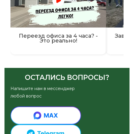
Переезд офиса за 4 часа? -
Завер
Это реально!
ОСТАЛИСЬ ВОПРОСЫ?
Напишите нам в мессенджер
любой вопрос