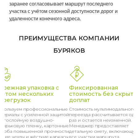
заранее согласовывает маршрут последнего
участка с учётом сезонной доступности дорог и
удаленности конечного адреса.
ПРЕИМУЩЕСТВА КОМПАНИИ
БУРЯКОВ
ережная упаковка с
Фиксированная
четом нескольких
стоимость без скрыты
ерегрузок
доплат
спользуем профессиональные
Стоимость мультимодального
атериалы с усиленной защитой:
переезда рассчитывается оди
ногослойную воздушно-
раз и остается неизменной.
узырьковую пленку, картонные
Менеджер предоставляет
ороба повышенной прочности,
детальную смету, включающу
гкие чехлы и жёсткие каркасы.
все участки маршрута,