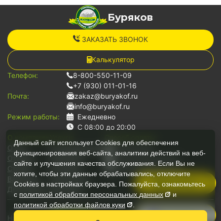
Буряков
ЗАКАЗАТЬ ЗВОНОК
Калькулятор
Телефон:
8-800-550-11-09
+7 (930) 011-01-16
Почта:
zakaz@buryakof.ru
info@buryakof.ru
Режим работы:
Ежедневно
С 08:00 до 20:00
О компании:
Услуги:
Способ оплаты:
Данный сайт использует Cookies для обеспечения
О нас
Грузоперевозки
Наличными
функционирования веб-сайта, аналитики действий на веб-
Отзывы
Переезды
Банковской картой
сайте и улучшения качества обслуживания. Если Вы не
Статьи
Грузчики
Безналичный расчет
хотите, чтобы эти данные обрабатывались, отключите
Вакансии
Для юр.лиц
Позвонить
Cookies в настройках браузера. Пожалуйста, ознакомьтесь
Документы
Автопарк
с
политикой обработки персональных
данных
и
политикой обработки файлов
куки
.
Руководитель
Наши медиа:
Мессенджеры: