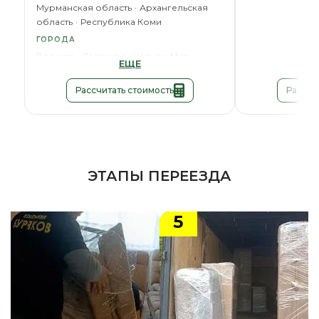
Мурманская область
Архангельская
область
Республика Коми
ГОРОДА
Воркута
Салехард
Нарьян-Мар
ЕЩЕ
Рассчитать стоимость
Рассчи
ЭТАПЫ ПЕРЕЕЗДА
5